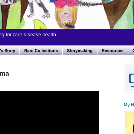
ng for rare disease health
s Story
Rare Collections
Storymaking
Resources
mma
My N