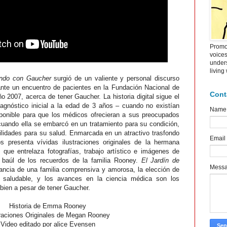
Promot
voice
under
living
endo con Gaucher
surgió de un valiente y personal discurso
te un encuentro de pacientes en la Fundación Nacional de
Cont
 2007, acerca de tener Gaucher. La historia digital sigue el
gnóstico inicial a la edad de 3 años – cuando no existían
Name
sponible para que los médicos ofrecieran a sus preocupados
cuando ella se embarcó en un tratamiento para su condición,
ilidades para su salud. Enmarcada en un atractivo trasfondo
Email
 nos presenta vívidas ilustraciones originales de la hermana
e entrelaza fotografías, trabajo artístico e imágenes de
 baúl de los recuerdos de la familia Rooney.
El Jardín de
Mess
rtancia de una familia comprensiva y amorosa, la elección de
y saludable, y los avances en la ciencia médica son los
r bien a pesar de tener Gaucher.
Historia de Emma Rooney
traciones Originales de Megan Rooney
Video editado por alice Evensen