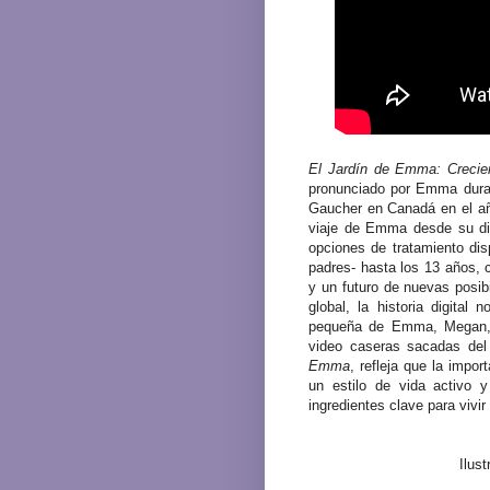
El Jardín de Emma: Creci
pronunciado por Emma duran
Gaucher en Canadá en el año
viaje de Emma desde su dia
opciones de tratamiento di
padres- hasta los 13 años, 
y un futuro de nuevas posib
global, la historia digital
pequeña de Emma, Megan, qu
video caseras sacadas del
Emma
, refleja que la impo
un estilo de vida activo 
ingredientes clave para vivi
Ilus