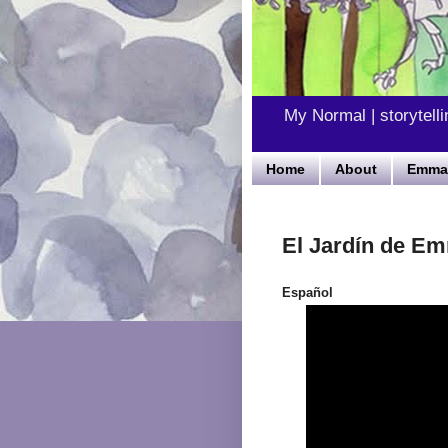
My Normal | storytelli
Home
About
Emma'
El Jardín de E
Español