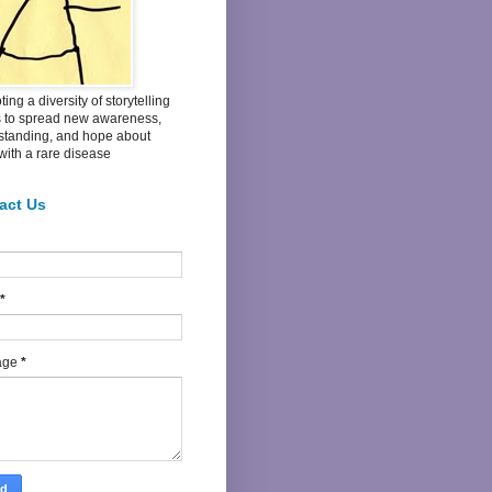
ing a diversity of storytelling
s to spread new awareness,
standing, and hope about
 with a rare disease
act Us
*
age
*