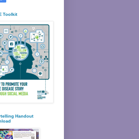
 Toolkit
ytelling Handout
nload